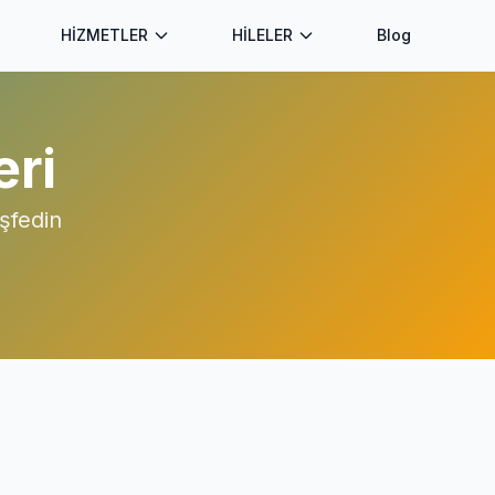
HİZMETLER
HİLELER
Blog
eri
şfedin